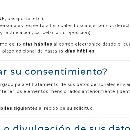
NE, pasaporte, etc.).
 personales respecto a los cuales busca ejercer sus derec
, rectificación, cancelación u oposición).
ximo de
15 días hábiles
al correo electrónico desde el cua
 plazo adicional de hasta
15 días hábiles
.
r su consentimiento?
gado para el tratamiento de sus datos personales envian
ontener los elementos mencionados anteriormente (identi
ábiles
siguientes al recibo de su solicitud.
o o divulgación de sus dat