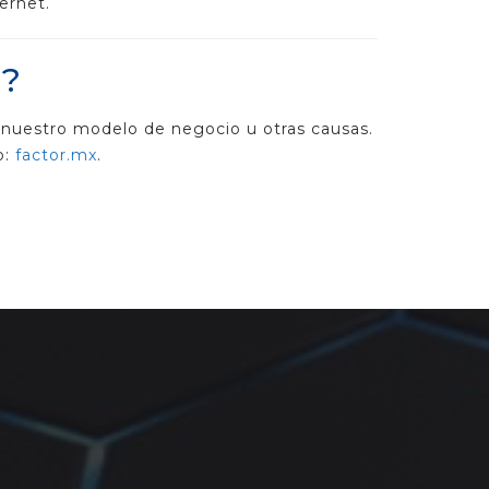
ernet.
o?
 nuestro modelo de negocio u otras causas.
b:
factor.mx
.