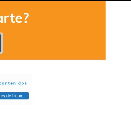
rte?
contenidos
nes de Linux