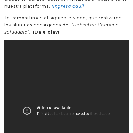
nuestra plataforma.
¡Ingresa aquí!
Te compartimos el siguiente video, que realizaron
los alumnos encargados de:
“Habeetat: Colmena
saludable”
,
.
¡Dale play!