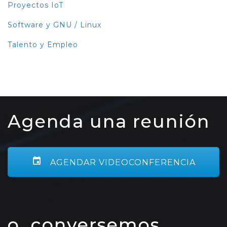
Proyectos IoT
Software y GNU / Linux
Talento y Empleo
Agenda una reunión
AGENDAR VIDEOCONFERENCIA
o, conversemos