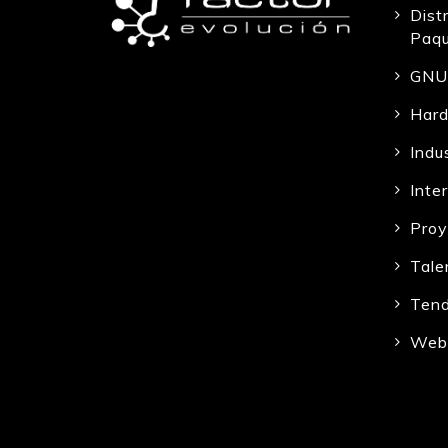
Dist
Paqu
GNU 
Hard
Indu
Inte
Proy
Tale
Tend
Web