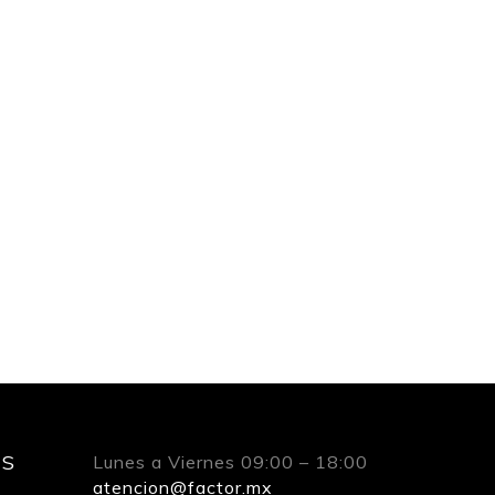
ES
Lunes a Viernes 09:00 – 18:00
atencion@factor.mx