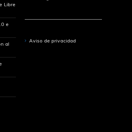
e Libre
.0 e
Aviso de privacidad
n al
e