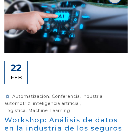
22
FEB
Automatización
,
Conferencia
,
industria
automotriz
,
inteligencia artificial
,
Logística
,
Machine Learning
Workshop: Análisis de datos
en la industria de los seguros