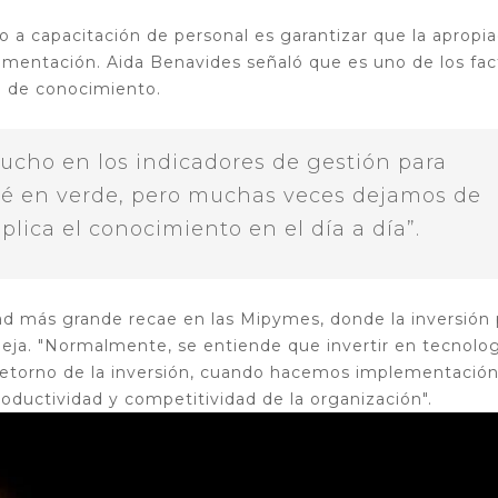
 a capacitación de personal es garantizar que la apropia
ementación. Aida Benavides señaló que es uno de los fac
n de conocimiento.
cho en los indicadores de gestión para
é en verde, pero muchas veces dejamos de
plica el conocimiento en el día a día”.
ad más grande recae en las Mipymes, donde la inversión 
eja. "Normalmente, se entiende que invertir en tecnolo
 retorno de la inversión, cuando hacemos implementación
roductividad y competitividad de la organización".