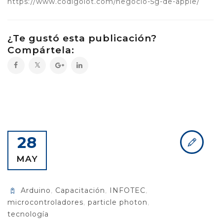
https://www.codigoiot.com/negocio-5g-de-apple/
¿Te gustó esta publicación?
Compártela:
28
MAY
Arduino
,
Capacitación
,
INFOTEC
,
microcontroladores
,
particle photon
,
tecnología