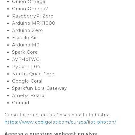
Onion Omega
Onion Omega2
RaspberryPi Zero
Arduino MRK1000
Arduino Zero
Esquilo Air
Arduino M0
Spark Core
AVR-IoTWG
PyCom L04
Neutis Quad Core
Google Coral
Sparkfun Lora Gateway
Ameba Board
Odrioid
Curso Internet de las Cosas para la Industria:
https://www.codigoiot.com/cursos/iiot-photon/
Acceso a nuestros webcast en vivo: