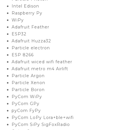
Intel Edison
Raspberry Py
WiPy
Adafruit Feather
ESP32
Adafruit Huzza32
Particle electron
ESP 8266
Adafruit wiced wifi feather
Adafruit metro m4 Airlift
Particle Argon
Particle Xenon
Particle Boron
PyCom WiPy
PyCom GPy
pyCom FyPy
PyCom LoPy Lora+ble+wifi
PyCom SiPy SigFoxRadio