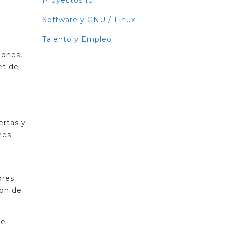
Proyectos IoT
Software y GNU / Linux
Talento y Empleo
iones,
et de
ertas y
nes
ores
ión de
te