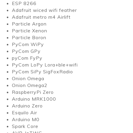
ESP 8266
Adafruit wiced wifi feather
Adafruit metro m4 Airlift
Particle Argon
Particle Xenon
Particle Boron
PyCom WiPy
PyCom GPy
pyCom FyPy
PyCom LoPy Lora+ble+wifi
PyCom SiPy SigFoxRadio
Onion Omega
Onion Omega2
RaspberryPi Zero
Arduino MRK1000
Arduino Zero
Esquilo Air
Arduino M0
Spark Core