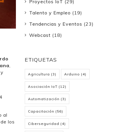
Proyectos IoT
(29)
Talento y Empleo
(19)
Tendencias y Eventos
(23)
Webcast
(18)
ardo
ETIQUETAS
tana
,
 y
Agricultura
(3)
Arduino
(4)
Asociación IoT
(12)
 4
Automatización
(3)
Capacitación
(56)
o al
 de los
Ciberseguridad
(4)