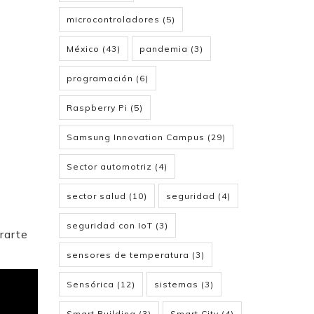
microcontroladores
(5)
México
(43)
pandemia
(3)
programación
(6)
Raspberry Pi
(5)
Samsung Innovation Campus
(29)
Sector automotriz
(4)
sector salud
(10)
seguridad
(4)
seguridad con IoT
(3)
rarte
sensores de temperatura
(3)
Sensórica
(12)
sistemas
(3)
Smart Building
(3)
Smart City
(4)