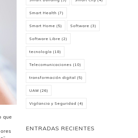
Smart Health
(7)
Smart Home
(5)
Software
(3)
Software Libre
(2)
tecnología
(18)
Telecomunicaciones
(10)
transformación digital
(5)
UAM
(26)
Vigilancia y Seguridad
(4)
o que
ENTRADAS RECIENTES
sores
s”,