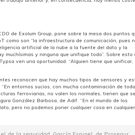
 y CDO de Exolum Group, pone sobre la mesa dos puntos 
IoT como son “la infraestructura de comunicación, pues 
ligencia artificial de la nube a la fuente del dato y la
y muchísimas y ninguna que unifique todo”. Sobre esto 
Typsa ven una oportunidad. “Alguien tiene que unificar,
pantes reconocen que hay muchos tipos de sensores y es
. “En entornos sucios, con mucha contaminación de todo
cturas ferroviarias, no valen los normales, tienen que s
gura González Barbosa, de Adif. “En el mundo de los
ato, pero no podemos poner cualquier cosa en cualquier 
l de la seguridad. García Espinel, de Prosegur,