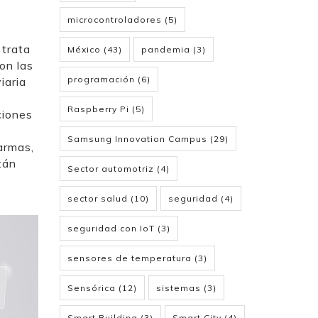
microcontroladores
(5)
 trata
México
(43)
pandemia
(3)
on las
programación
(6)
iaria
Raspberry Pi
(5)
ciones
Samsung Innovation Campus
(29)
armas,
tán
Sector automotriz
(4)
sector salud
(10)
seguridad
(4)
seguridad con IoT
(3)
sensores de temperatura
(3)
Sensórica
(12)
sistemas
(3)
Smart Building
(3)
Smart City
(4)